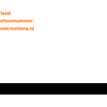
rland
telefoonnummer:
micreations.nl