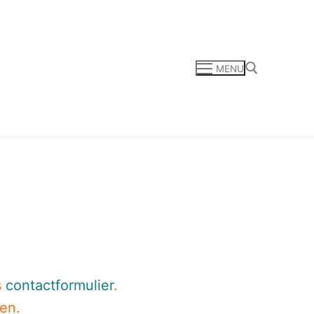
MENU
Zoeken naar:
s
contactformulier
.
den.